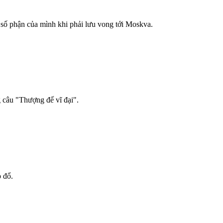
 số phận của mình khi phải lưu vong tới Moskva.
g câu "Thượng đế vĩ đại".
 đổ.