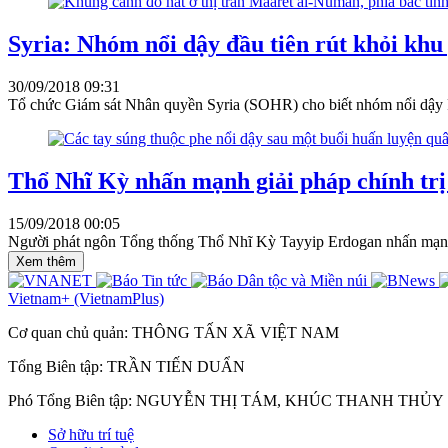
Syria: Nhóm nổi dậy đầu tiên rút khỏi khu 
30/09/2018 09:31
Tổ chức Giám sát Nhân quyền Syria (SOHR) cho biết nhóm nổi dậy Fai
Thổ Nhĩ Kỳ nhấn mạnh giải pháp chính trị 
15/09/2018 00:05
Người phát ngôn Tổng thống Thổ Nhĩ Kỳ Tayyip Erdogan nhấn mạnh rằng
Xem thêm
Vietnam+ (VietnamPlus)
Cơ quan chủ quản: THÔNG TẤN XÃ VIỆT NAM
Tổng Biên tập: TRẦN TIẾN DUẨN
Phó Tổng Biên tập: NGUYỄN THỊ TÁM, KHÚC THANH THỦY
Sở hữu trí tuệ