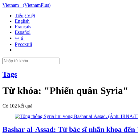
Vietnam+ (VietnamPlus)
Tiếng Việt
English
Français
Español
中文
Русский
Tags
Từ khóa:
"Phiến quân Syria"
Có
102
kết quả
Bashar al-Assad: Từ bác sĩ nhãn khoa đến 