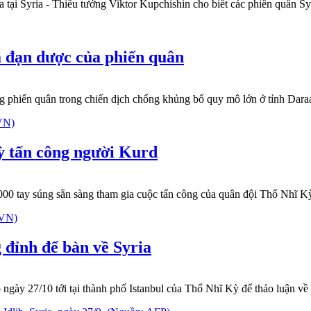
 tại Syria - Thiếu tướng Viktor Kupchishin cho biết các phiến quân 
và đạn dược của phiến quân
ợng phiến quân trong chiến dịch chống khủng bố quy mô lớn ở tỉnh Dar
ỳ tấn công người Kurd
.000 tay súng sẵn sàng tham gia cuộc tấn công của quân đội Thổ Nhĩ
 đỉnh để bàn về Syria
y 27/10 tới tại thành phố Istanbul của Thổ Nhĩ Kỳ để thảo luận về tì