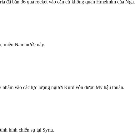
Syria đã bắn 36 quả rocket vào căn cứ không quân Hmeimim của Nga.
aa, miền Nam nước này.
 Kỳ nhằm vào các lực lượng người Kurd vốn được Mỹ hậu thuẫn.
nh hình chiến sự tại Syria.