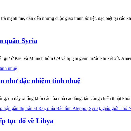
rả mạnh mẽ, dẫn đến những cuộc giao tranh ác liệt, đặc biệt tại các k
n quân Syria
bắt giữ ở Kiel và Munich hôm 6/9 và bị tạm giam trước khi xét xử. Am
n như đặc nhiệm tinh nhuệ
g, đu dây xuống khỏi các tòa nhà cao tầng, tấn công chiến thuật không
ếp tục đổ về Libya