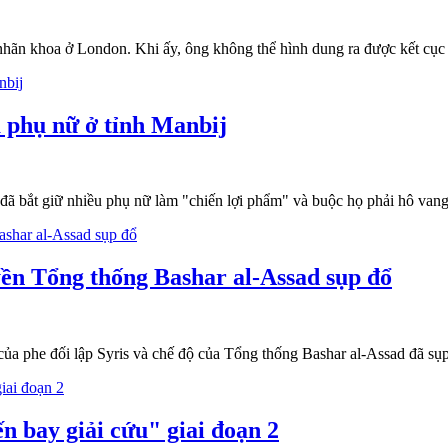
 nhãn khoa ở London. Khi ấy, ông không thể hình dung ra được kết cục
à phụ nữ ở tỉnh Manbij
 đã bắt giữ nhiều phụ nữ làm "chiến lợi phẩm" và buộc họ phải hô van
yền Tổng thống Bashar al-Assad sụp đổ
của phe đối lập Syris và chế độ của Tổng thống Bashar al-Assad đã sụp
n bay giải cứu" giai đoạn 2