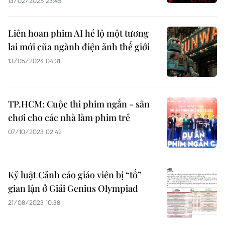
13/02/2025 23:45
Liên hoan phim AI hé lộ một tương
lai mới của ngành điện ảnh thế giới
13/05/2024 04:31
TP.HCM: Cuộc thi phim ngắn - sân
chơi cho các nhà làm phim trẻ
07/10/2023 02:42
Kỷ luật Cảnh cáo giáo viên bị “tố”
gian lận ở Giải Genius Olympiad
21/08/2023 10:38