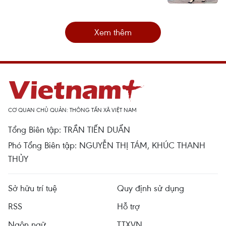
Xem thêm
CƠ QUAN CHỦ QUẢN: THÔNG TẤN XÃ VIỆT NAM
Tổng Biên tập: TRẦN TIẾN DUẨN
Phó Tổng Biên tập: NGUYỄN THỊ TÁM, KHÚC THANH
THỦY
Sở hữu trí tuệ
Quy định sử dụng
RSS
Hỗ trợ
Ngôn ngữ
TTXVN