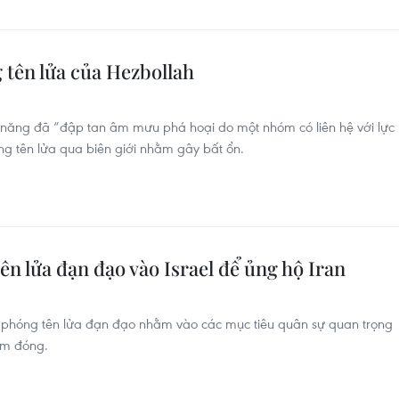
tên lửa của Hezbollah
c năng đã “đập tan âm mưu phá hoại do một nhóm có liên hệ với lực
ng tên lửa qua biên giới nhằm gây bất ổn.
n lửa đạn đạo vào Israel để ủng hộ Iran
 phóng tên lửa đạn đạo nhằm vào các mục tiêu quân sự quan trọng
iếm đóng.