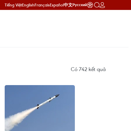
Tiếng Việt
English
Français
Español
中文
Русский
Có
742
kết quả