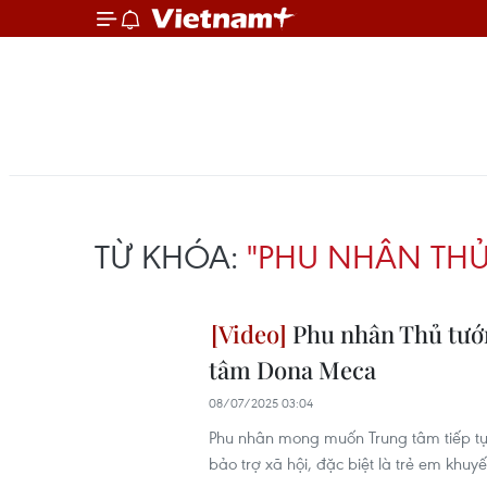
TỪ KHÓA:
"PHU NHÂN TH
Phu nhân Thủ tướn
tâm Dona Meca
08/07/2025 03:04
Phu nhân mong muốn Trung tâm tiếp tục
bảo trợ xã hội, đặc biệt là trẻ em khuy