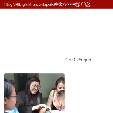
Tiếng Việt
English
Français
Español
中文
Русский
Có
0
kết quả