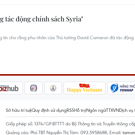
 tác động chính sách Syria"
g tin cho rằng phu nhân của Thủ tướng David Cameron đã tác động
Sở hữu trí tuệ
Quy định sử dụng
RSS
Hỗ trợ
Ngôn ngữ
TTXVN
Dịch vụ 
Giấy phép số: 1374/GP-BTTTT do Bộ Thông tin và Truyền thông c
Quảng cáo: Phó TBT Nguyễn Thị Tám: 093.5958688, Email:
tamv