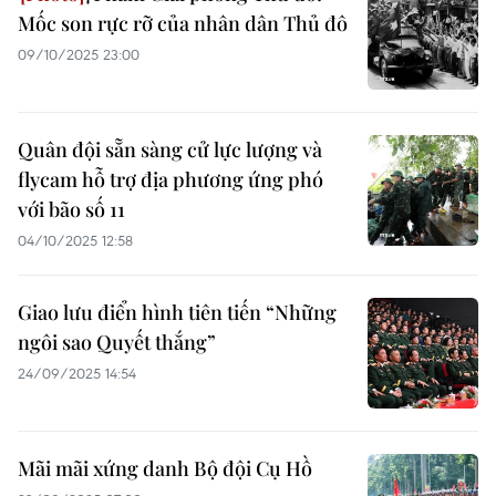
Mốc son rực rỡ của nhân dân Thủ đô
09/10/2025 23:00
Quân đội sẵn sàng cử lực lượng và
flycam hỗ trợ địa phương ứng phó
với bão số 11
04/10/2025 12:58
Giao lưu điển hình tiên tiến “Những
ngôi sao Quyết thắng”
24/09/2025 14:54
Mãi mãi xứng danh Bộ đội Cụ Hồ