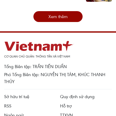
Xem thêm
CƠ QUAN CHỦ QUẢN: THÔNG TẤN XÃ VIỆT NAM
Tổng Biên tập: TRẦN TIẾN DUẨN
Phó Tổng Biên tập: NGUYỄN THỊ TÁM, KHÚC THANH
THỦY
Sở hữu trí tuệ
Quy định sử dụng
RSS
Hỗ trợ
Ngôn ngữ
TTXVN