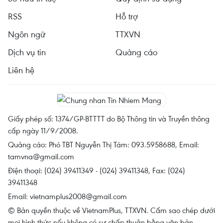
RSS
Hỗ trợ
Ngôn ngữ
TTXVN
Dịch vụ tin
Quảng cáo
Liên hệ
Giấy phép số: 1374/GP-BTTTT do Bộ Thông tin và Truyền thông
cấp ngày 11/9/2008.
Quảng cáo: Phó TBT Nguyễn Thị Tám: 093.5958688, Email:
tamvna@gmail.com
Điện thoại: (024) 39411349 - (024) 39411348, Fax: (024)
39411348
Email:
vietnamplus2008@gmail.com
© Bản quyền thuộc về VietnamPlus, TTXVN. Cấm sao chép dưới
mọi hình thức nếu không có sự chấp thuận bằng văn bản.