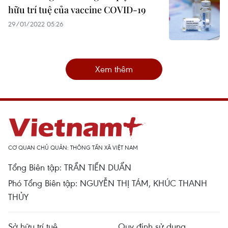
hữu trí tuệ của vaccine COVID-19
29/01/2022 05:26
Xem thêm
CƠ QUAN CHỦ QUẢN: THÔNG TẤN XÃ VIỆT NAM
Tổng Biên tập: TRẦN TIẾN DUẨN
Phó Tổng Biên tập: NGUYỄN THỊ TÁM, KHÚC THANH
THỦY
Sở hữu trí tuệ
Quy định sử dụng