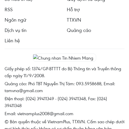
RSS
Hỗ trợ
Ngôn ngữ
TTXVN
Dịch vụ tin
Quảng cáo
Liên hệ
Giấy phép số: 1374/GP-BTTTT do Bộ Thông tin và Truyền thông
cấp ngày 11/9/2008.
Quảng cáo: Phó TBT Nguyễn Thị Tám: 093.5958688, Email:
tamvna@gmail.com
Điện thoại: (024) 39411349 - (024) 39411348, Fax: (024)
39411348
Email:
vietnamplus2008@gmail.com
© Bản quyền thuộc về VietnamPlus, TTXVN. Cấm sao chép dưới
mọi hình thức nếu không có sự chấp thuận bằng văn bản.