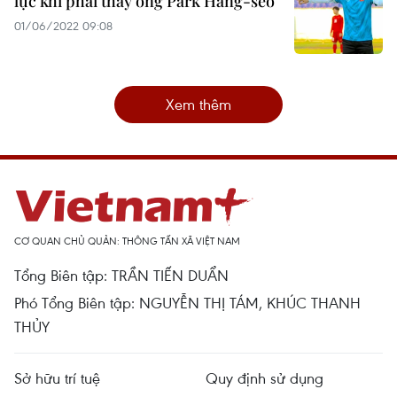
lực khi phải thay ông Park Hang-seo
01/06/2022 09:08
Xem thêm
CƠ QUAN CHỦ QUẢN: THÔNG TẤN XÃ VIỆT NAM
Tổng Biên tập: TRẦN TIẾN DUẨN
Phó Tổng Biên tập: NGUYỄN THỊ TÁM, KHÚC THANH
THỦY
Sở hữu trí tuệ
Quy định sử dụng