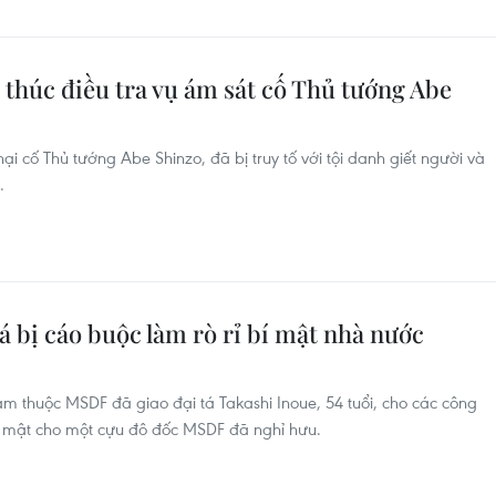
 thúc điều tra vụ ám sát cố Thủ tướng Abe
 cố Thủ tướng Abe Shinzo, đã bị truy tố với tội danh giết người và
.
á bị cáo buộc làm rò rỉ bí mật nhà nước
ạm thuộc MSDF đã giao đại tá Takashi Inoue, 54 tuổi, cho các công
in mật cho một cựu đô đốc MSDF đã nghỉ hưu.