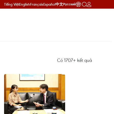
Tiếng Việt
English
Français
Español
中文
Русский
Có
1707+
kết quả