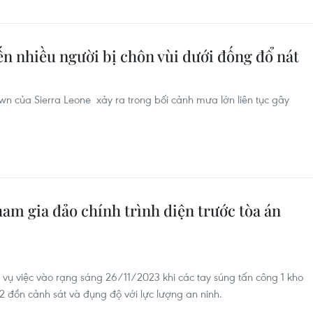
ến nhiều người bị chôn vùi dưới đống đổ nát
own của Sierra Leone xảy ra trong bối cảnh mưa lớn liên tục gây
ham gia đảo chính trình diện trước tòa án
ến vụ việc vào rạng sáng 26/11/2023 khi các tay súng tấn công 1 kho
, 2 đồn cảnh sát và đụng độ với lực lượng an ninh.