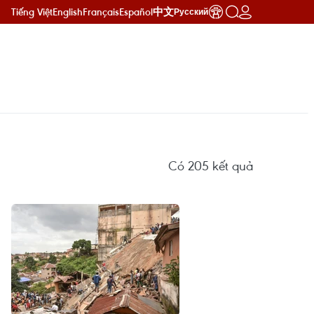
Tiếng Việt
English
Français
Español
中文
Русский
Có
205
kết quả