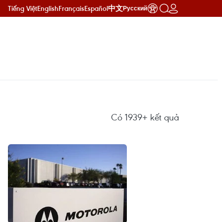
Tiếng Việt
English
Français
Español
中文
Русский
Có
1939+
kết quả