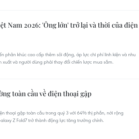
t Nam 2026: 'Ông lớn' trở lại và thời của điện
iến phân khúc cao cấp thêm sôi động, áp lực chi phí linh kiện và nhu
 xuất và người dùng phải thay đổi chiến lược mua sắm.
ờng toàn cầu về điện thoại gập
ện thoại gập toàn cầu trong quý 3 với 64% thị phần, nới rộng
alaxy Z Fold7 trở thành động lực tăng trưởng chính.