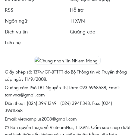
RSS
Hỗ trợ
Ngôn ngữ
TTXVN
Dịch vụ tin
Quảng cáo
Liên hệ
Giấy phép số: 1374/GP-BTTTT do Bộ Thông tin và Truyền thông
cấp ngày 11/9/2008.
Quảng cáo: Phó TBT Nguyễn Thị Tám: 093.5958688, Email:
tamvna@gmail.com
Điện thoại: (024) 39411349 - (024) 39411348, Fax: (024)
39411348
Email:
vietnamplus2008@gmail.com
© Bản quyền thuộc về VietnamPlus, TTXVN. Cấm sao chép dưới
mọi hình thức nếu không có sự chấp thuận bằng văn bản.