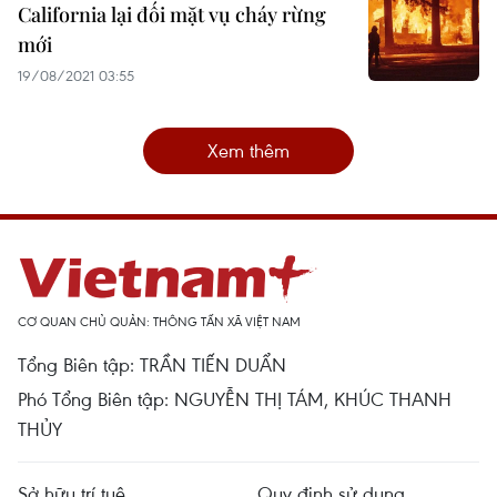
California lại đối mặt vụ cháy rừng
mới
19/08/2021 03:55
Xem thêm
CƠ QUAN CHỦ QUẢN: THÔNG TẤN XÃ VIỆT NAM
Tổng Biên tập: TRẦN TIẾN DUẨN
Phó Tổng Biên tập: NGUYỄN THỊ TÁM, KHÚC THANH
THỦY
Sở hữu trí tuệ
Quy định sử dụng