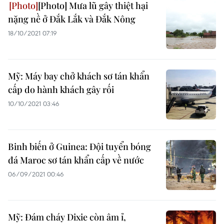
[Photo] Mưa lũ gây thiệt hại
nặng nề ở Đắk Lắk và Đắk Nông
18/10/2021 07:19
Mỹ: Máy bay chở khách sơ tán khẩn
cấp do hành khách gây rối
10/10/2021 03:46
Binh biến ở Guinea: Đội tuyển bóng
đá Maroc sơ tán khẩn cấp về nước
06/09/2021 00:46
Mỹ: Đám cháy Dixie còn âm ỉ,