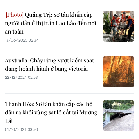
Quảng Trị: Sơ tán khẩn cấp
người dân ở thị trấn Lao Bảo đến nơi
an toàn
13/06/2025 02:34
Australia: Cháy rừng vượt kiểm soát
đang hoành hành ở bang Victoria
22/12/2024 02:53
Thanh Hóa: Sơ tán khẩn cấp các hộ
dân ra khỏi vùng sạt lở đất tại Mường
Lát
01/10/2024 03:50