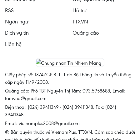
RSS
Hỗ trợ
Ngôn ngữ
TTXVN
Dịch vụ tin
Quảng cáo
Liên hệ
Giấy phép số: 1374/GP-BTTTT do Bộ Thông tin và Truyền thông
cấp ngày 11/9/2008.
Quảng cáo: Phó TBT Nguyễn Thị Tám: 093.5958688, Email:
tamvna@gmail.com
Điện thoại: (024) 39411349 - (024) 39411348, Fax: (024)
39411348
Email:
vietnamplus2008@gmail.com
© Bản quyền thuộc về VietnamPlus, TTXVN. Cấm sao chép dưới
mọi hình thức nếu không có sự chấp thuận bằng văn bản.