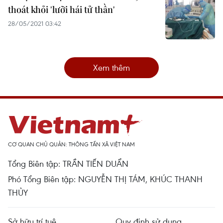
thoát khỏi 'lưỡi hái tử thần'
28/05/2021 03:42
Xem thêm
CƠ QUAN CHỦ QUẢN: THÔNG TẤN XÃ VIỆT NAM
Tổng Biên tập: TRẦN TIẾN DUẨN
Phó Tổng Biên tập: NGUYỄN THỊ TÁM, KHÚC THANH
THỦY
Sở hữu trí tuệ
Quy định sử dụng