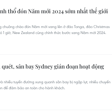
ãnh thổ đón Năm mới 2024 sớm nhất thế giới
iếng chuông chào đón Năm mới vang lên ở đảo Tonga, đảo Christmas
đó 1 giờ, New Zealand cũng chính thức bước sang Năm mới 2024.
lũ quét, sân bay Sydney gián đoạn hoạt động
à nhiều tuyến đường xung quanh sân bay bị ngập lụt; nhiều chuyến
ãn để đảm bảo an toàn cho hành khách.