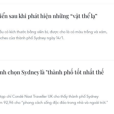
iển sau khi phát hiện những “vật thể lạ”
cầu có kích thước bằng viên bi, được cho là có màu trắng và xám,
aches của thành phố Sydney ngày 14/1.
ình chọn Sydney là "thành phố tốt nhất thế
tạp chí Condé Nast Traveller UK cho thấy thành phố Sydney
iểm 92,96 cho “phong cách sống độc đáo trong nhà và ngoài trời.”