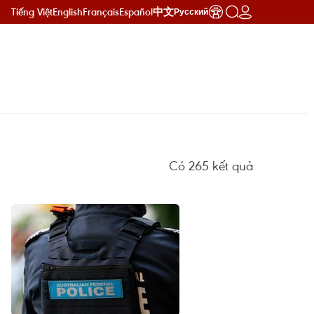
Tiếng Việt
English
Français
Español
中文
Русский
Có
265
kết quả