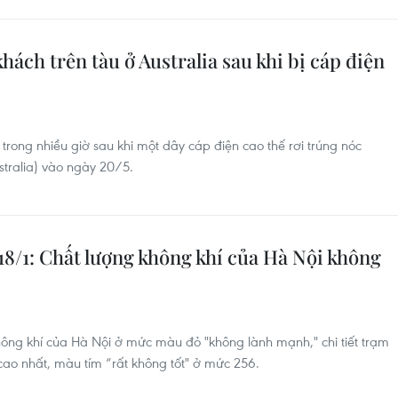
ách trên tàu ở Australia sau khi bị cáp điện
rong nhiều giờ sau khi một dây cáp điện cao thế rơi trúng nóc
tralia) vào ngày 20/5.
18/1: Chất lượng không khí của Hà Nội không
không khí của Hà Nội ở mức màu đỏ "không lành mạnh," chi tiết trạm
cao nhất, màu tím “rất không tốt" ở mức 256.