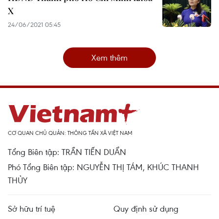
X
24/06/2021 05:45
Xem thêm
CƠ QUAN CHỦ QUẢN: THÔNG TẤN XÃ VIỆT NAM
Tổng Biên tập: TRẦN TIẾN DUẨN
Phó Tổng Biên tập: NGUYỄN THỊ TÁM, KHÚC THANH
THỦY
Sở hữu trí tuệ
Quy định sử dụng