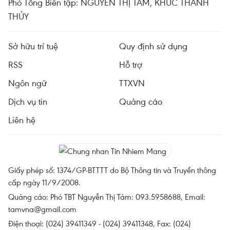
Phó Tổng Biên tập: NGUYỄN THỊ TÁM, KHÚC THANH
THỦY
Sở hữu trí tuệ
Quy định sử dụng
RSS
Hỗ trợ
Ngôn ngữ
TTXVN
Dịch vụ tin
Quảng cáo
Liên hệ
Giấy phép số: 1374/GP-BTTTT do Bộ Thông tin và Truyền thông
cấp ngày 11/9/2008.
Quảng cáo: Phó TBT Nguyễn Thị Tám: 093.5958688, Email:
tamvna@gmail.com
Điện thoại: (024) 39411349 - (024) 39411348, Fax: (024)