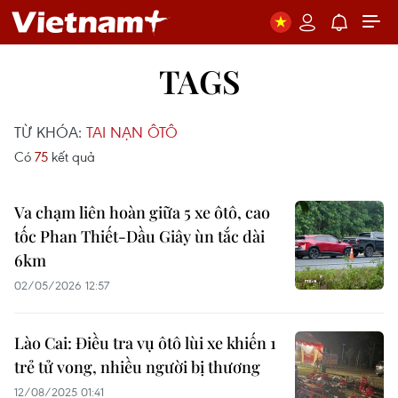
TAGS
TỪ KHÓA:
TAI NẠN ÔTÔ
Có
75
kết quả
Va chạm liên hoàn giữa 5 xe ôtô, cao
tốc Phan Thiết-Dầu Giây ùn tắc dài
6km
02/05/2026 12:57
Lào Cai: Điều tra vụ ôtô lùi xe khiến 1
trẻ tử vong, nhiều người bị thương
12/08/2025 01:41