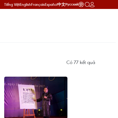
Tiếng Việt
English
Français
Español
中文
Русский
Có
77
kết quả