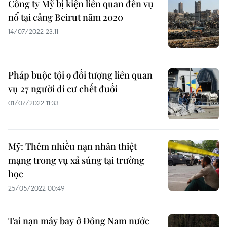
Công ty Mỹ bị kiện liên quan đến vụ
nổ tại cảng Beirut năm 2020
14/07/2022 23:11
Pháp buộc tội 9 đối tượng liên quan
vụ 27 người di cư chết đuối
01/07/2022 11:33
Mỹ: Thêm nhiều nạn nhân thiệt
mạng trong vụ xả súng tại trường
học
25/05/2022 00:49
Tai nạn máy bay ở Đông Nam nước