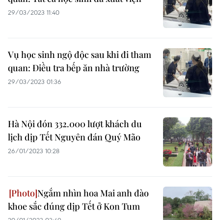
29/03/2023 11:40
Vụ học sinh ngộ độc sau khi đi tham
quan: Điều tra bếp ăn nhà trường
29/03/2023 01:36
Hà Nội đón 332.000 lượt khách du
lịch dịp Tết Nguyên đán Quý Mão
26/01/2023 10:28
Ngắm nhìn hoa Mai anh đào
khoe sắc đúng dịp Tết ở Kon Tum