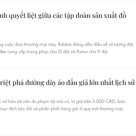
h quyết liệt giữa các tập đoàn sản xuất đồ
ong cuộc đua thương mại này, Adidas đang dẫn đầu về số lượng đội
 Nike cung cấp trang phục cho 12 đội và Puma cho 11 đội.
iệt phá đường dây áo đấu giả lớn nhất lịch sử
c sở hữu tài sản do phạm tội mà có, trị giá trên 5.000 CAD, bán
mục đích lừa dối và phân phối hàng giả ở quy mô thương mại.