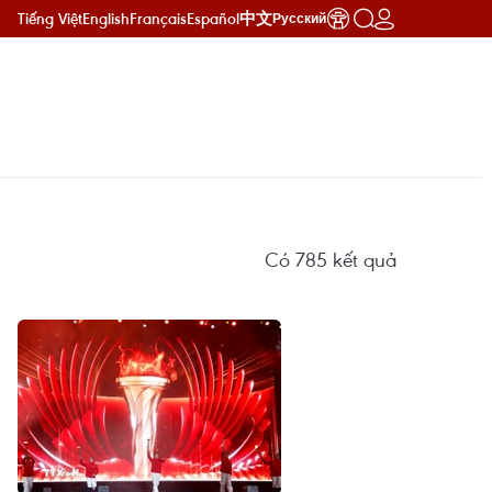
Tiếng Việt
English
Français
Español
中文
Русский
Có
785
kết quả