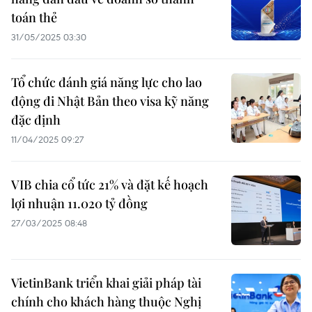
toán thẻ
31/05/2025 03:30
Tổ chức đánh giá năng lực cho lao
động đi Nhật Bản theo visa kỹ năng
đặc định
11/04/2025 09:27
VIB chia cổ tức 21% và đặt kế hoạch
lợi nhuận 11.020 tỷ đồng
27/03/2025 08:48
VietinBank triển khai giải pháp tài
chính cho khách hàng thuộc Nghị