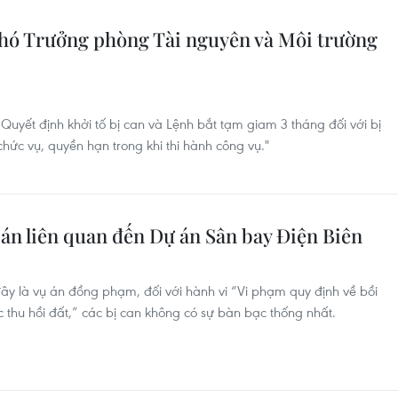
hó Trưởng phòng Tài nguyên và Môi trường
uyết định khởi tố bị can và Lệnh bắt tạm giam 3 tháng đối với bị
hức vụ, quyền hạn trong khi thi hành công vụ."
ụ án liên quan đến Dự án Sân bay Điện Biên
đây là vụ án đồng phạm, đối với hành vi “Vi phạm quy định về bồi
c thu hồi đất,” các bị can không có sự bàn bạc thống nhất.