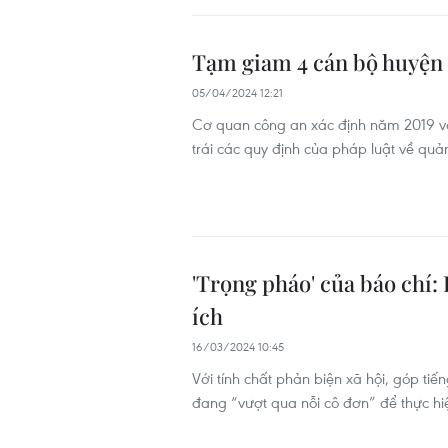
Tạm giam 4 cán bộ huyện 
05/04/2024 12:21
Cơ quan công an xác định năm 2019 và
trái các quy định của pháp luật về quản
'Trọng pháo' của báo chí:
ích
16/03/2024 10:45
Với tính chất phản biện xã hội, góp tiế
đang “vượt qua nỗi cô đơn” để thực hiện