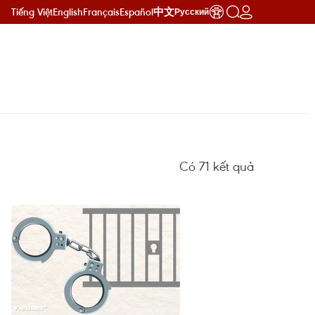
Tiếng Việt
English
Français
Español
中文
Русский
Có
71
kết quả