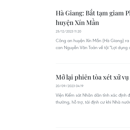
Hà Giang: Bắt tạm giam P
huyện Xín Mần
25/12/2023 11:20
Công an huyện Xín Mần (Hà Giang) ra Q
can Nguyễn Văn Toản về tội "Lợi dụng c
Mở lại phiên tòa xét xử v
20/09/2023 04:19
Viện Kiểm sát Nhân dân tỉnh xác định 
thường, hỗ trợ, tái định cư khi Nhà nướ