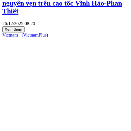
nguyên vẹn trên cao tốc Vĩnh Hảo-Phan
Thiết
26/12/2025 08:20
Xem thêm
Vietnam+ (VietnamPlus)
Cơ quan chủ quản: THÔNG TẤN XÃ VIỆT NAM
Tổng Biên tập: TRẦN TIẾN DUẨN
Phó Tổng Biên tập: NGUYỄN THỊ TÁM, KHÚC THANH
THỦY
Sở hữu trí tuệ
Quy định sử dụng
RSS
Hỗ trợ
Ngôn ngữ
TTXVN
Dịch vụ tin
Quảng cáo
Liên hệ