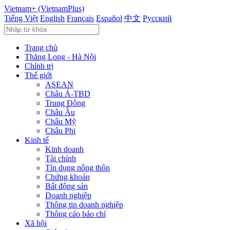
Vietnam+ (VietnamPlus)
Tiếng Việt
English
Français
Español
中文
Русский
Trang chủ
Thăng Long - Hà Nội
Chính trị
Thế giới
ASEAN
Châu Á-TBD
Trung Đông
Châu Âu
Châu Mỹ
Châu Phi
Kinh tế
Kinh doanh
Tài chính
Tín dụng nông thôn
Chứng khoán
Bất động sản
Doanh nghiệp
Thông tin doanh nghiệp
Thông cáo báo chí
Xã hội