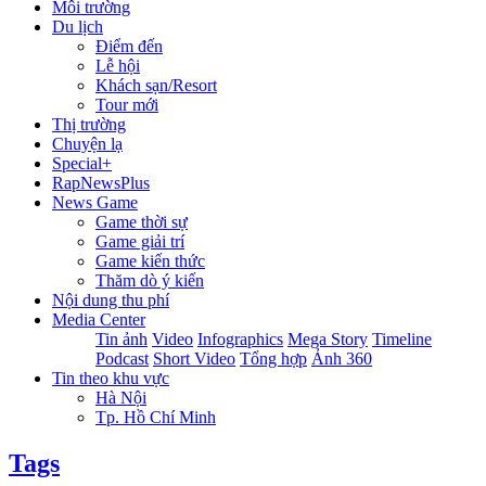
Môi trường
Du lịch
Điểm đến
Lễ hội
Khách sạn/Resort
Tour mới
Thị trường
Chuyện lạ
Special+
RapNewsPlus
News Game
Game thời sự
Game giải trí
Game kiến thức
Thăm dò ý kiến
Nội dung thu phí
Media Center
Tin ảnh
Video
Infographics
Mega Story
Timeline
Podcast
Short Video
Tổng hợp
Ảnh 360
Tin theo khu vực
Hà Nội
Tp. Hồ Chí Minh
Tags