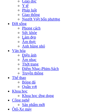
Giáo dục
Y tế
Pháp luật
Giao thông
Người Việt bốn phương
Đời sống
Phong cách
Sức khỏe
Làm đẹp
Ẩm thực
Anh hùng nhỏ
Văn hóa
Điện ảnh
Âm nhạc
Thời trang
Điểm Nhạc-Phim-Sách
Truyền thông
Thể thao
Bóng đá
Quần vợt
Khoa học
Khoa học ứng dụng
Công nghệ
Sản phẩm mới
Ôtô-Xe máy