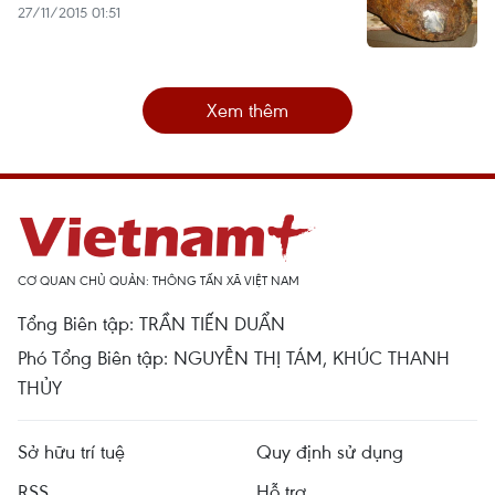
27/11/2015 01:51
Xem thêm
CƠ QUAN CHỦ QUẢN: THÔNG TẤN XÃ VIỆT NAM
Tổng Biên tập: TRẦN TIẾN DUẨN
Phó Tổng Biên tập: NGUYỄN THỊ TÁM, KHÚC THANH
THỦY
Sở hữu trí tuệ
Quy định sử dụng
RSS
Hỗ trợ