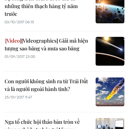
những thiên thạch hàng tỷ năm
trước
03/10/2017 06:15
[Videographics] Giải mã hiện
tượng sao băng và mưa sao băng
01/09/2017 23:00
Con người không sinh ra từ Trái Đất
và là người ngoài hành tinh?
25/01/2017 11:47
Nga tổ chức hội thảo bàn tròn về