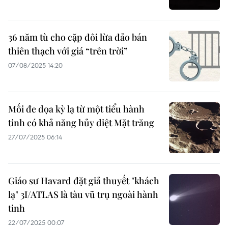
36 năm tù cho cặp đôi lừa đảo bán
thiên thạch với giá “trên trời”
07/08/2025 14:20
Mối đe dọa kỳ lạ từ một tiểu hành
tinh có khả năng hủy diệt Mặt trăng
27/07/2025 06:14
Giáo sư Havard đặt giả thuyết "khách
lạ" 3I/ATLAS là tàu vũ trụ ngoài hành
tinh
22/07/2025 00:07