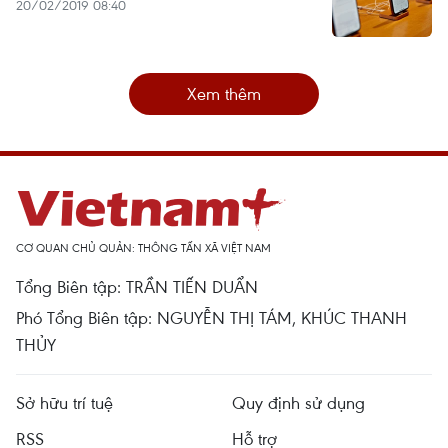
20/02/2019 08:40
Xem thêm
CƠ QUAN CHỦ QUẢN: THÔNG TẤN XÃ VIỆT NAM
Tổng Biên tập: TRẦN TIẾN DUẨN
Phó Tổng Biên tập: NGUYỄN THỊ TÁM, KHÚC THANH
THỦY
Sở hữu trí tuệ
Quy định sử dụng
RSS
Hỗ trợ