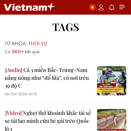
TAGS
TỪ KHÓA:
THỜI SỰ
Có
5800+
kết quả
Cả 3 miền Bắc-Trung-Nam
nắng nóng như “đổ lửa”, có nơi trên
39 độ C
06/04/2026 04:15
Nghẹt thở khoảnh khắc tài xế
xe tải lao mình cứu bé gái trên Quốc
lộ 1