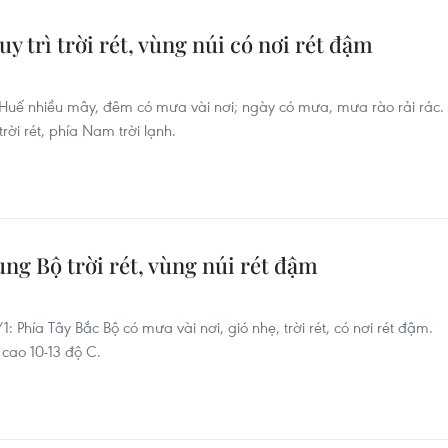
uy trì trời rét, vùng núi có nơi rét đậm
-Huế nhiều mây, đêm có mưa vài nơi; ngày có mưa, mưa rào rải rác.
rời rét, phía Nam trời lạnh.
ung Bộ trời rét, vùng núi rét đậm
/1: Phía Tây Bắc Bộ có mưa vài nơi, gió nhẹ, trời rét, có nơi rét đậm.
 cao 10-13 độ C.