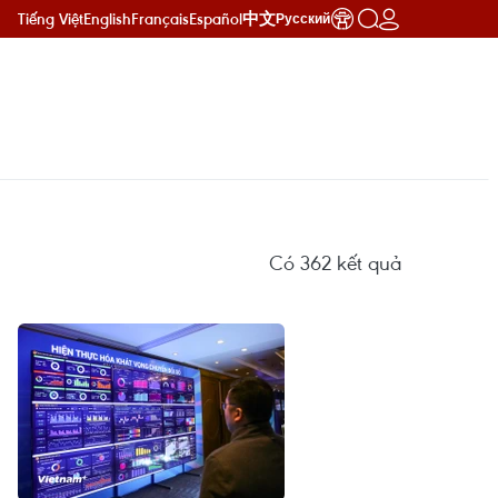
Tiếng Việt
English
Français
Español
中文
Русский
Có
362
kết quả