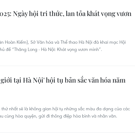
25: Ngày hội tri thức, lan tỏa khát vọng vươn
uận Hoàn Kiếm), Sở Văn hóa và Thể thao Hà Nội đã khai mạc Hội
chủ đề “Thăng Long - Hà Nội: Khát vọng vươn mình”.
giới tại Hà Nội' hội tụ bản sắc văn hóa năm
n thứ nhất sẽ là không gian hội tụ những sắc màu đa dạng của các
u cùng hòa quyện, gửi đi thông điệp hòa bình và nhân văn.