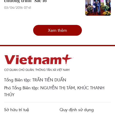
chương trình "Sắc 16"
03/04/2016 07:41
Xem thêm
CƠ QUAN CHỦ QUẢN: THÔNG TẤN XÃ VIỆT NAM
Tổng Biên tập: TRẦN TIẾN DUẨN
Phó Tổng Biên tập: NGUYỄN THỊ TÁM, KHÚC THANH
THỦY
Sở hữu trí tuệ
Quy định sử dụng