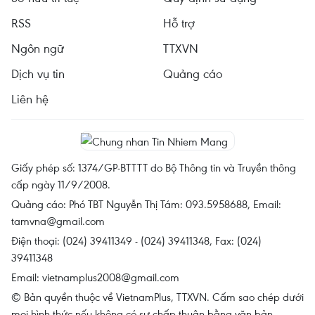
RSS
Hỗ trợ
Ngôn ngữ
TTXVN
Dịch vụ tin
Quảng cáo
Liên hệ
Giấy phép số: 1374/GP-BTTTT do Bộ Thông tin và Truyền thông
cấp ngày 11/9/2008.
Quảng cáo: Phó TBT Nguyễn Thị Tám: 093.5958688, Email:
tamvna@gmail.com
Điện thoại: (024) 39411349 - (024) 39411348, Fax: (024)
39411348
Email:
vietnamplus2008@gmail.com
© Bản quyền thuộc về VietnamPlus, TTXVN. Cấm sao chép dưới
mọi hình thức nếu không có sự chấp thuận bằng văn bản.