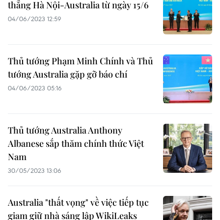
thẳng Hà Nội-Australia từ ngày 15/6
04/06/2023 12:59
Thủ tướng Phạm Minh Chính và Thủ
tướng Australia gặp gỡ báo chí
04/06/2023 05:16
Thủ tướng Australia Anthony
Albanese sắp thăm chính thức Việt
Nam
30/05/2023 13:06
Australia "thất vọng" về việc tiếp tục
giam giữ nhà sáng lập WikiLeaks