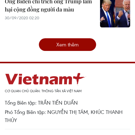
Ông Biden chỉ trích ông Trump làm
hại cộng đồng người da màu
30/09/2020 02:20
Xem thêm
CƠ QUAN CHỦ QUẢN: THÔNG TẤN XÃ VIỆT NAM
Tổng Biên tập: TRẦN TIẾN DUẨN
Phó Tổng Biên tập: NGUYỄN THỊ TÁM, KHÚC THANH
THỦY