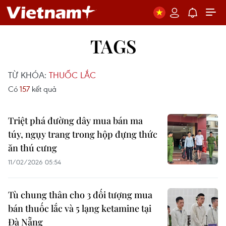
TAGS
TỪ KHÓA:
THUỐC LẮC
Có
157
kết quả
Triệt phá đường dây mua bán ma
túy, ngụy trang trong hộp đựng thức
ăn thú cưng
11/02/2026 05:54
Tù chung thân cho 3 đối tượng mua
bán thuốc lắc và 5 lạng ketamine tại
Đà Nẵng