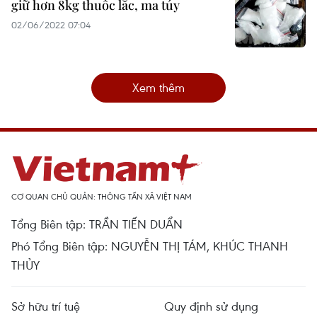
giữ hơn 8kg thuốc lắc, ma túy
02/06/2022 07:04
Xem thêm
CƠ QUAN CHỦ QUẢN: THÔNG TẤN XÃ VIỆT NAM
Tổng Biên tập: TRẦN TIẾN DUẨN
Phó Tổng Biên tập: NGUYỄN THỊ TÁM, KHÚC THANH
THỦY
Sở hữu trí tuệ
Quy định sử dụng