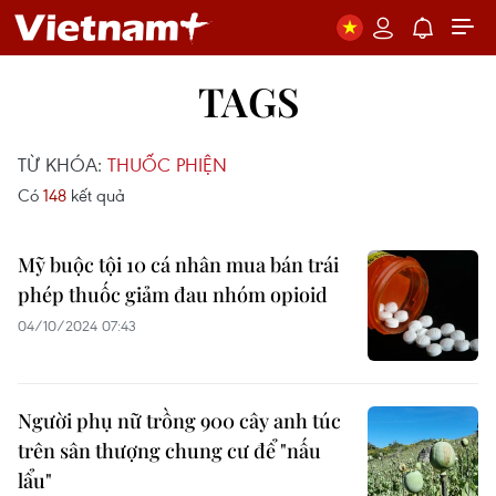
TAGS
TỪ KHÓA:
THUỐC PHIỆN
Có
148
kết quả
Mỹ buộc tội 10 cá nhân mua bán trái
phép thuốc giảm đau nhóm opioid
04/10/2024 07:43
Người phụ nữ trồng 900 cây anh túc
trên sân thượng chung cư để "nấu
lẩu"