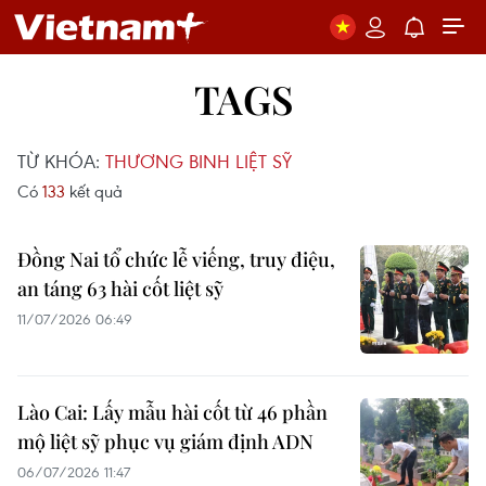
TAGS
TỪ KHÓA:
THƯƠNG BINH LIỆT SỸ
Có
133
kết quả
Đồng Nai tổ chức lễ viếng, truy điệu,
an táng 63 hài cốt liệt sỹ
11/07/2026 06:49
Lào Cai: Lấy mẫu hài cốt từ 46 phần
mộ liệt sỹ phục vụ giám định ADN
06/07/2026 11:47