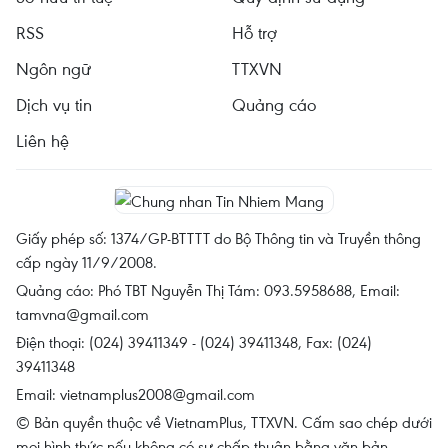
RSS
Hỗ trợ
Ngôn ngữ
TTXVN
Dịch vụ tin
Quảng cáo
Liên hệ
Giấy phép số: 1374/GP-BTTTT do Bộ Thông tin và Truyền thông
cấp ngày 11/9/2008.
Quảng cáo: Phó TBT Nguyễn Thị Tám: 093.5958688, Email:
tamvna@gmail.com
Điện thoại: (024) 39411349 - (024) 39411348, Fax: (024)
39411348
Email:
vietnamplus2008@gmail.com
© Bản quyền thuộc về VietnamPlus, TTXVN. Cấm sao chép dưới
mọi hình thức nếu không có sự chấp thuận bằng văn bản.