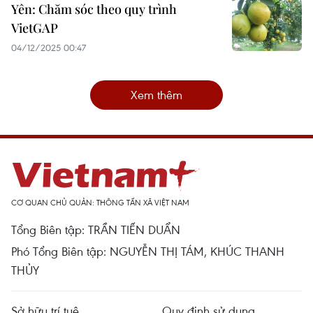
Yên: Chăm sóc theo quy trình
VietGAP
04/12/2025 00:47
Xem thêm
CƠ QUAN CHỦ QUẢN: THÔNG TẤN XÃ VIỆT NAM
Tổng Biên tập: TRẦN TIẾN DUẨN
Phó Tổng Biên tập: NGUYỄN THỊ TÁM, KHÚC THANH
THỦY
Sở hữu trí tuệ
Quy định sử dụng