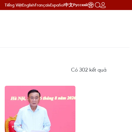
Tiếng Việt
English
Français
Español
中文
Русский
Có
302
kết quả