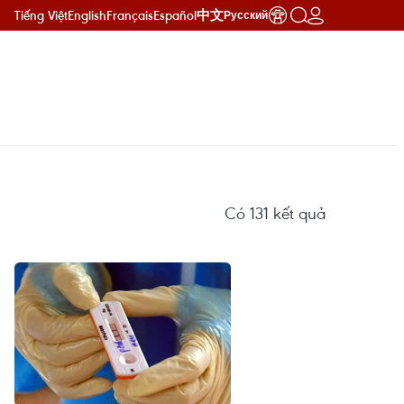
Tiếng Việt
English
Français
Español
中文
Русский
Có
131
kết quả