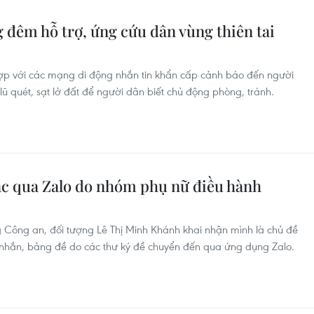
g đêm hỗ trợ, ứng cứu dân vùng thiên tai
hợp với các mạng di động nhắn tin khẩn cấp cảnh báo đến người
, lũ quét, sạt lở đất để người dân biết chủ động phòng, tránh.
ạc qua Zalo do nhóm phụ nữ điều hành
 Công an, đối tượng Lê Thị Minh Khánh khai nhận mình là chủ đề
in nhắn, bảng đề do các thư ký đề chuyển đến qua ứng dụng Zalo.