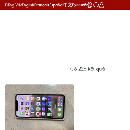
Tiếng Việt
English
Français
Español
中文
Русский
Có
226
kết quả