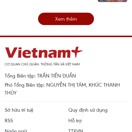
Xem thêm
CƠ QUAN CHỦ QUẢN: THÔNG TẤN XÃ VIỆT NAM
Tổng Biên tập: TRẦN TIẾN DUẨN
Phó Tổng Biên tập: NGUYỄN THỊ TÁM, KHÚC THANH
THỦY
Sở hữu trí tuệ
Quy định sử dụng
RSS
Hỗ trợ
Ngôn ngữ
TTXVN