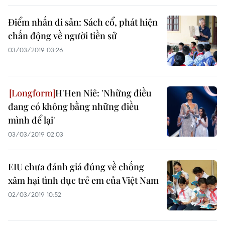
Điểm nhấn di sản: Sách cổ, phát hiện
chấn động về người tiền sử
03/03/2019 03:26
H'Hen Niê: 'Những điều
đang có không bằng những điều
mình để lại'
03/03/2019 02:03
EIU chưa đánh giá đúng về chống
xâm hại tình dục trẻ em của Việt Nam
02/03/2019 10:52