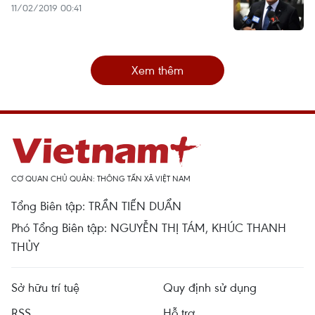
11/02/2019 00:41
Xem thêm
CƠ QUAN CHỦ QUẢN: THÔNG TẤN XÃ VIỆT NAM
Tổng Biên tập: TRẦN TIẾN DUẨN
Phó Tổng Biên tập: NGUYỄN THỊ TÁM, KHÚC THANH
THỦY
Sở hữu trí tuệ
Quy định sử dụng
RSS
Hỗ trợ