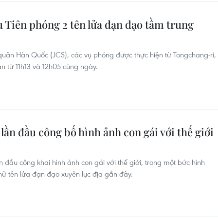
 Tiên phóng 2 tên lửa đạn đạo tầm trung
uân Hàn Quốc (JCS), các vụ phóng được thực hiện từ Tongchang-ri,
an từ 11h13 và 12h05 cùng ngày.
ần đầu công bố hình ảnh con gái với thế giới
n đầu công khai hình ảnh con gái với thế giới, trong một bức hình
hử tên lửa đạn đạo xuyên lục địa gần đây.