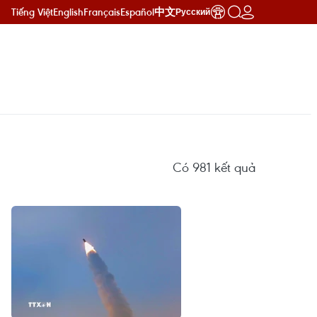
Tiếng Việt
English
Français
Español
中文
Русский
Có
981
kết quả