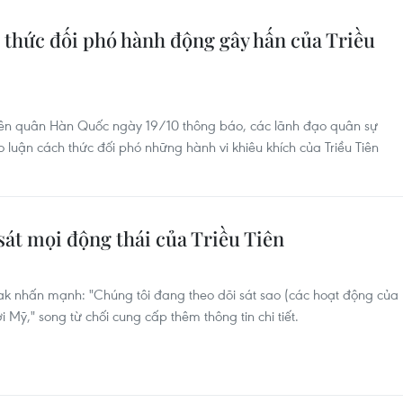
 thức đối phó hành động gây hấn của Triều
iên quân Hàn Quốc ngày 19/10 thông báo, các lãnh đạo quân sự
uận cách thức đối phó những hành vi khiêu khích của Triều Tiên
át mọi động thái của Triều Tiên
ak nhấn mạnh: "Chúng tôi đang theo dõi sát sao (các hoạt động của
i Mỹ," song từ chối cung cấp thêm thông tin chi tiết.