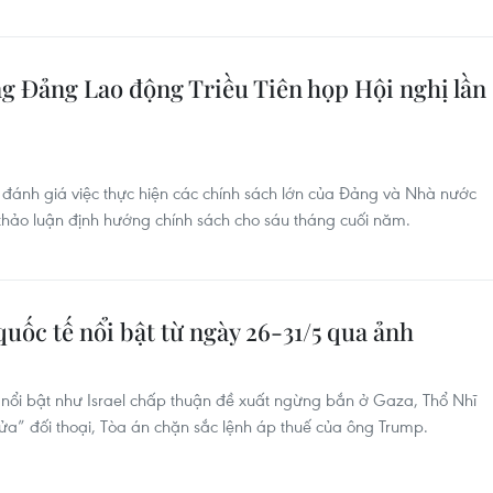
 Đảng Lao động Triều Tiên họp Hội nghị lần
 đánh giá việc thực hiện các chính sách lớn của Đảng và Nhà nước
thảo luận định hướng chính sách cho sáu tháng cuối năm.
uốc tế nổi bật từ ngày 26-31/5 qua ảnh
ện nổi bật như Israel chấp thuận đề xuất ngừng bắn ở Gaza, Thổ Nhĩ
a” đối thoại, Tòa án chặn sắc lệnh áp thuế của ông Trump.