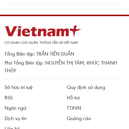
CƠ QUAN CHỦ QUẢN: THÔNG TẤN XÃ VIỆT NAM
Tổng Biên tập: TRẦN TIẾN DUẨN
Phó Tổng Biên tập: NGUYỄN THỊ TÁM, KHÚC THANH
THỦY
Sở hữu trí tuệ
Quy định sử dụng
RSS
Hỗ trợ
Ngôn ngữ
TTXVN
Dịch vụ tin
Quảng cáo
Liên hệ