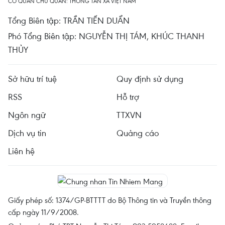
CƠ QUAN CHỦ QUẢN: THÔNG TẤN XÃ VIỆT NAM
Tổng Biên tập: TRẦN TIẾN DUẨN
Phó Tổng Biên tập: NGUYỄN THỊ TÁM, KHÚC THANH
THỦY
Sở hữu trí tuệ
Quy định sử dụng
RSS
Hỗ trợ
Ngôn ngữ
TTXVN
Dịch vụ tin
Quảng cáo
Liên hệ
Giấy phép số: 1374/GP-BTTTT do Bộ Thông tin và Truyền thông
cấp ngày 11/9/2008.