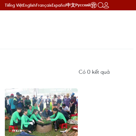
Tiếng Việt
English
Français
Español
中文
Русский
Có
0
kết quả