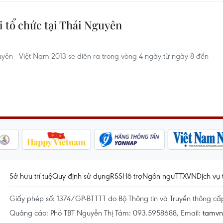
ai tổ chức tại Thái Nguyên
guyên - Việt Nam 2013 sẽ diễn ra trong vòng 4 ngày từ ngày 8 đến
Sở hữu trí tuệ
Quy định sử dụng
RSS
Hỗ trợ
Ngôn ngữ
TTXVN
Dịch vụ 
Giấy phép số: 1374/GP-BTTTT do Bộ Thông tin và Truyền thông c
Quảng cáo: Phó TBT Nguyễn Thị Tám: 093.5958688, Email:
tamv