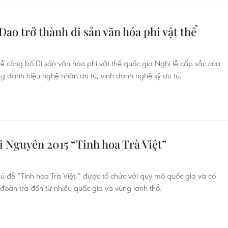
Dao trở thành di sản văn hóa phi vật thể
Lễ công bố Di sản văn hóa phi vật thể quốc gia Nghi lễ cấp sắc của
 danh hiệu ​nghệ nhân ưu tú, vinh danh ​nghệ s​ỹ ưu tú.
i Nguyên 2015 “Tinh hoa Trà Việt”
ủ đề “Tinh hoa Trà Việt,” được tổ chức với quy mô quốc gia và có
 đoàn trà đến từ nhiều quốc gia và vùng lãnh thổ.