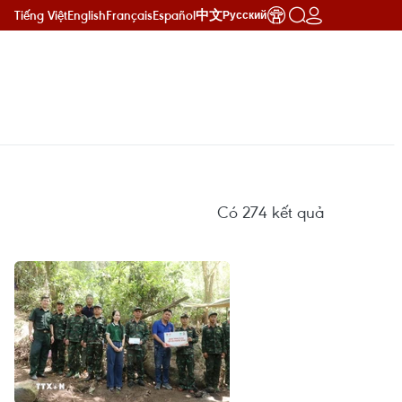
Tiếng Việt
English
Français
Español
中文
Русский
Có
274
kết quả