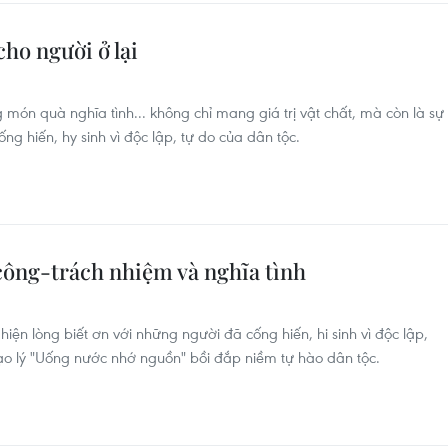
cho người ở lại
ón quà nghĩa tình... không chỉ mang giá trị vật chất, mà còn là sự
ng hiến, hy sinh vì độc lập, tự do của dân tộc.
công-trách nhiệm và nghĩa tình
hiện lòng biết ơn với những người đã cống hiến, hi sinh vì độc lập,
ạo lý "Uống nước nhớ nguồn" bồi đắp niềm tự hào dân tộc.