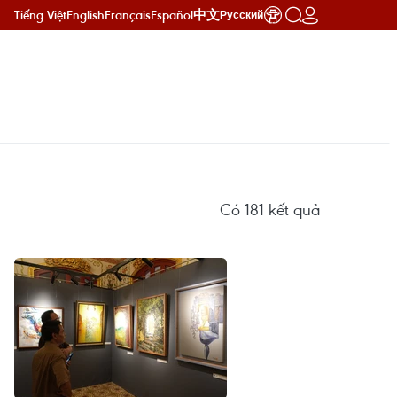
Tiếng Việt
English
Français
Español
中文
Русский
Có
181
kết quả