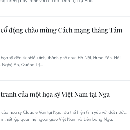
 mạc trưng bày tranh với chủ đề “Dân Tộc Tự Hào.”
h cổ động chào mừng Cách mạng tháng Tám
1 họa sỹ đến từ nhiều tỉnh, thành phố như: Hà Nội, Hưng Yên, Hải
h, Nghệ An, Quảng Trị…
ranh của một họa sỹ Việt Nam tại Nga
 của họa sỹ Claudie Van tại Nga, đã thể hiện tình yêu với đất nước,
m thiết lập quan hệ ngoại giao Việt Nam và Liên bang Nga.