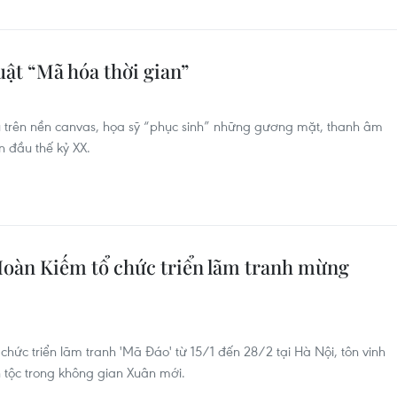
ật “Mã hóa thời gian”
u trên nền canvas, họa sỹ “phục sinh” những gương mặt, thanh âm
n đầu thế kỷ XX.
oàn Kiếm tổ chức triển lãm tranh mừng
ức triển lãm tranh 'Mã Đáo' từ 15/1 đến 28/2 tại Hà Nội, tôn vinh
n tộc trong không gian Xuân mới.