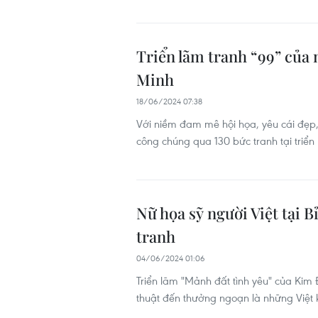
Triển lãm tranh “99” của
Minh
18/06/2024 07:38
Với niềm đam mê hội họa, yêu cái đẹp,
công chúng qua 130 bức tranh tại tri
Nữ họa sỹ người Việt tại 
tranh
04/06/2024 01:06
Triển lãm "Mảnh đất tình yêu" của Kim 
thuật đến thưởng ngoạn là những Việt k