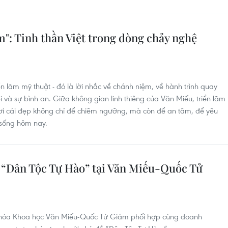
": Tinh thần Việt trong dòng chảy nghệ
n lãm mỹ thuật - đó là lời nhắc về chánh niệm, về hành trình quay
i và sự bình an. Giữa không gian linh thiêng của Văn Miếu, triển lãm
ơi cái đẹp không chỉ để chiêm ngưỡng, mà còn để an tâm, để yêu
i sống hôm nay.
 “Dân Tộc Tự Hào” tại Văn Miếu-Quốc Tử
 hóa Khoa học Văn Miếu-Quốc Tử Giám phối hợp cùng doanh