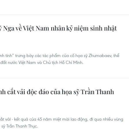
ỹ Nga về Việt Nam nhân kỷ niệm sinh nhật
nh tinh” trưng bày các tác phẩm của cố họa sỹ Zhumabaev, thể
ới đất nước Việt Nam và Chủ tịch Hồ Chí Minh.
nh cắt vải độc đáo của họa sỹ Trần Thanh
 cắt vải - kết quả của 45 năm miệt mài lao động, đi qua nhiều vùng
 sỹ Trần Thanh Thục.