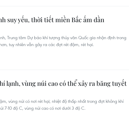
nh suy yếu, thời tiết miền Bắc ấm dần
lạnh, Trung tâm Dự báo khí tượng thủy văn Quốc gia nhận định trong
ơn, tuy nhiên vẫn gây ra các đợt rét đậm, rét hại.
í lạnh, vùng núi cao có thể xảy ra băng tuyết
ậm, vùng núi có nơi rét hại; nhiệt độ thấp nhất trong đợt không khí
núi 7-10 độ C, vùng núi cao có nơi dưới 3 độ C.