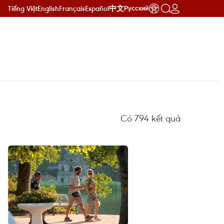
Tiếng Việt
English
Français
Español
中文
Русский
Có
794
kết quả